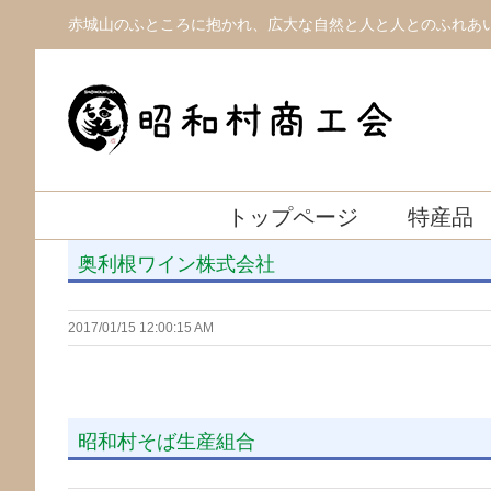
Skip
赤城山のふところに抱かれ、広大な自然と人と人とのふれあ
to
content
トップページ
特産品
奥利根ワイン株式会社
2017/01/15 12:00:15 AM
昭和村そば生産組合