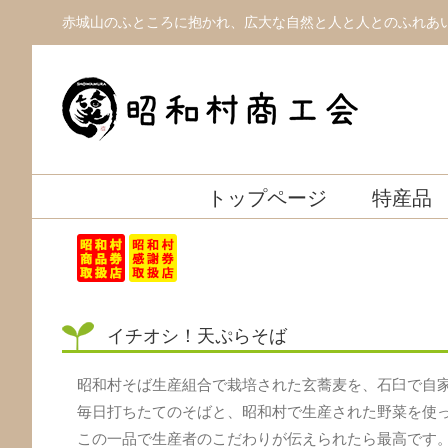
Skip
赤城山のふところに抱かれ、広大な自然と人と人とのふれあ
to
content
トップページ
特産品
イチオシ！天ぷらそば
昭和村そば生産組合で栽培された玄蕎麦を、石臼で自
毎日打ちたてのそばと、昭和村で生産された野菜を使
この一品で生産者のこだわりが伝えられたら最高です