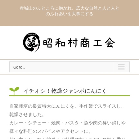
Skip
赤城山のふところに抱かれ、広大な自然と人と人と
to
のふれあいを大事にする
content
Go to...
イチオシ！乾燥ジャンボにんにく
自家栽培の良質特大にんにくを、手作業でスライスし、
乾燥させました。
カレー・シチュー・焼肉・パスタ・魚や肉の臭い消しや
様々な料理のスパイスやアクセントに。