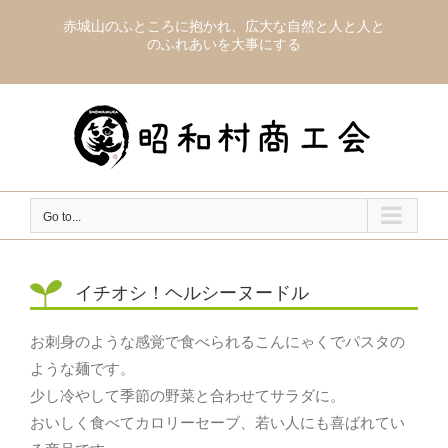
Skip
赤城山のふところに抱かれ、広大な自然と人と人と
to
のふれあいを大事にする
content
Go to...
イチオシ！ヘルシーヌードル
お刺身のような感覚で食べられるこんにゃくでパスタの
ような麺です。
少し冷やして季節の野菜と合わせてサラダに。
おいしく食べてカロリーセーブ、若い人にも喜ばれてい