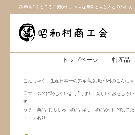
Skip
赤城山のふところに抱かれ、広大な自然と人と人とのふれあ
to
content
トップページ
特産品
こんにゃく芋生産日本一の赤城高原､昭和村のこんにゃ
日本一の名に恥じないよう｢うまい､楽しい､おもしろ
す｡
うまい商品､おもしろい商品､楽しい商品が､目的別にた
トイレあり