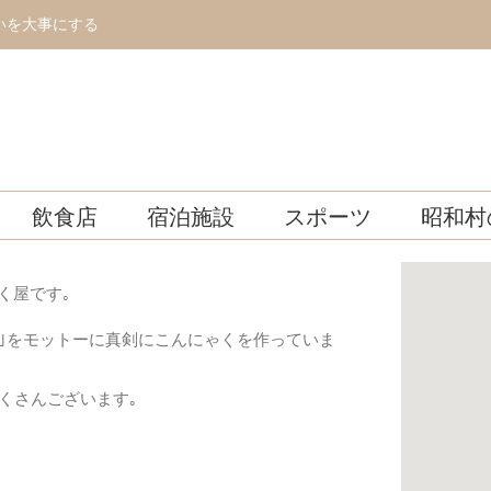
いを大事にする
飲食店
宿泊施設
スポーツ
昭和村
く屋です｡
い｣をモットーに真剣にこんにゃくを作っていま
くさんございます｡